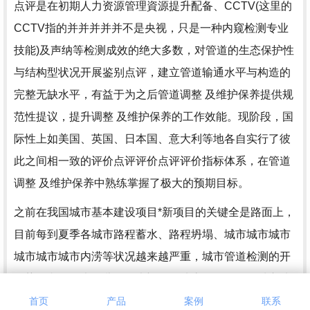
点评是在初期人力资源管理資源提升配备、CCTV(这里的
CCTV指的并并并并并不是央视，只是一种内窥检测专业
技能)及声纳等检测成效的绝大多数，对管道的生态保护性
与结构型状况开展鉴别点评，建立管道输通水平与构造的
完整无缺水平，有益于为之后管道调整 及维护保养提供规
范性提议，提升调整 及维护保养的工作效能。现阶段，国
际性上如美国、英国、日本国、意大利等地各自实行了彼
此之间相一致的评价点评评价点评评价指标体系，在管道
调整 及维护保养中熟练掌握了极大的预期目标。
之前在我国城市基本建设项目*新项目的关键全是路面上，
目前每到夏季各城市路程蓄水、路程坍塌、城市城市城市
城市城市城市内涝等状况越来越严重，城市管道检测的开
展势在必行，大伙儿的眼光迁移到地底，积极开展城市地
底管道网的检测，对于管道內部的实际状况开展分析,管道
首页
产品
案例
联系