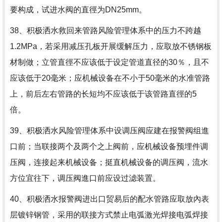
要构成，试进水阀的直徑为DN25mm。
38、积极洒水救回来管路风险管理体系中的压力不跨越
1.2MPa，若采用减压孔板开展缓解压力，应取放不锈钢板
材制做；立管直徑不应该低于设定管道直径的30％，且不
应该低于20毫米；应机械设备在不小于50毫米的水准管路
上，前后左右管路的长短均不应该低于该管路直徑的5
倍。
39、积极洒水风险管理体系中设调压阀应建在报警阀组進
口前；当联接两个及两个之上阀前，应机械设备预埋件调
压阀，连接起来机械设备；挺直机械设备的调压阀，流水
方位宜往下，调压阀進口前应设过滤装置。
40、积极洒水报警阀进出口贸易后的配水管路应取放內表
层镀锌钢管，采用的联接方式禁止电弧激光焊接电弧焊接