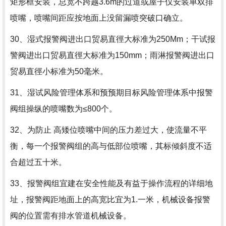
矩形框安装，总宽不跨越3.6m的过道或屋子仅安装单双排
喷嘴，喷嘴间距应按地面上没留漏喷突破口确立。
30、湿式报警阀进出口贸易直徑大标准为250Mm；干试报
警阀进出口贸易直徑大标准为150mm；雨淋报警阀进出口
贸易直徑小标准为50毫米。
31、湿试风险管理体系和预预期目标风险管理体系中报警
阀组操纵的喷嘴数为≤800个。
32、为防止 高矮位喷嘴中间的压力差过大，使流量不平
衡，每一个报警阀组的高与低部位喷嘴，其标倾斜度不适
合超过五十米。
33、报警阀组宜建在安全性能及有益于操作流程的详细地
址，报警阀距地面上的高宽比宜为1.一米，机械设备报警
阀的位置需有排水管道机械设备。