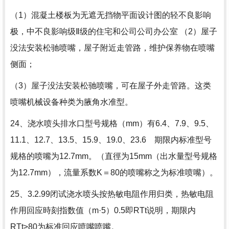
（1）混凝土楼板为无遮无挡物平面设计图的轻不良影响
极，中不良影响级Ⅱ级的住宅和公司公司办公室 （2）屋子
没法安装松驰喷嘴，屋子附近走管路，维护保养物在喷嘴
侧面；
（3）屋子没法安装松驰喷嘴，可在屋子外走管路。这类
喷嘴机械设备种类为腋角水准型。
24、浇水喷头排水口型号规格（mm）有6.4、7.9、9.5、
11.1、12.7、13.5、15.9、19.0、23.6 期限内标准型号
规格的喷嘴为12.7mm。（直徑为15mm（出水量型号规格
为12.7mm），流量系数K＝80的喷嘴称之为标准喷嘴）。
25、3.2.99闭试浇水喷头按热敏电阻作用归类，热敏电阻
作用回应時刻指数值（m·5）0.5即RTt说明，期限内
RTt≥80为标准回应喷嘴喷嘴。