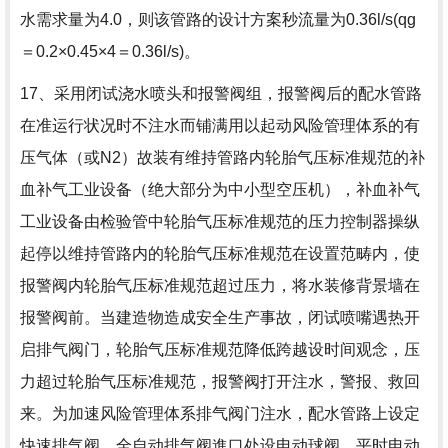
水需求量为4.0，则该管路的设计方案秒流量为0.36l/s(qg
＝0.2×0.45×4＝0.36l/s)。
17、采用闭试浇水喷头和报警阀组，报警阀后的配水管路
在准运行状况时不注水而铺满用以起动风险管理体系的有
压气体（或N2）故装有维持管路内轮胎气压标准规范的补
血补气工业设备（绝大部分为中小型空压机），补血补气
工业设备由检验管中轮胎气压标准规范的压力控制器操纵
起停以维持管路内的轮胎气压标准规范在设置范畴内，使
报警阀内轮胎气压标准规范超过压力，将水装修背景墙在
报警阀前。当建造物造成安全生产事故，闭试喷嘴遇热开
启排气阀门，轮胎气压标准规范降低跨越设时间观念，压
力超过轮胎气压标准规范，报警阀打开注水，警报、救回
来。为加速风险管理体系排气阀门注水，配水管路上设定
快速排气阀，全自动排气阀進口处设电动球阀，平时电动