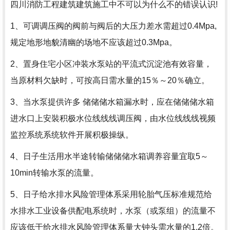
四川消防工程建筑建筑施工中不可以为什么不的错误认识!
1、可调调压阀的阀前与阀后的大压力差水需超过0.4Mpa,
规定地形地貌清幽的场地不应该超过0.3Mpa。
2、置身住宅小区冲装水泵站的平流式沉淀池有效容量，
当原材料欠缺时，可按高日需水量的15％～20％确立。
3、当水泵提供许多 储储储水箱漏水时，应在储储储水箱
进水口上安裝积极水位线线线调压阀，由水位线线线视频
监控系统系统软件开展积极操纵。
4、日子生活用水半途转输储储储水箱调养容量宜取5～
10min转输水泵的流量。
5、日子给水排水风险管理体系采用轮胎气压标准规范给
水排水工业设备供配电系统时，水泵（或泵组）的流量不
应该低于给水排水风险管理体系量大钟头需水量的1.2倍。