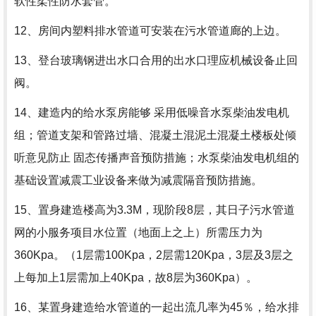
软性柔性防水套管。
12、房间内塑料排水管道可安装在污水管道廊的上边。
13、登台玻璃钢进出水口合用的出水口理应机械设备止回
阀。
14、建造内的给水泵房能够 采用低噪音水泵柴油发电机
组；管道支架和管路过墙、混凝土混泥土混凝土楼板处倾
听意见防止 固态传播声音预防措施；水泵柴油发电机组的
基础设置减震工业设备来做为减震隔音预防措施。
15、置身建造楼高为3.3M，现阶段8层，其日子污水管道
网的小服务项目水位置（地面上之上）所需压力为
360Kpa。（1层需100Kpa，2层需120Kpa，3层及3层之
上每加上1层需加上40Kpa，故8层为360Kpa）。
16、某置身建造给水管道的一起出流几率为45％，给水排