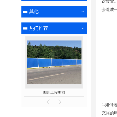
饮食业
会造成
其他
热门推荐
围挡
四川工程围挡
四川施
1.如
充裕的