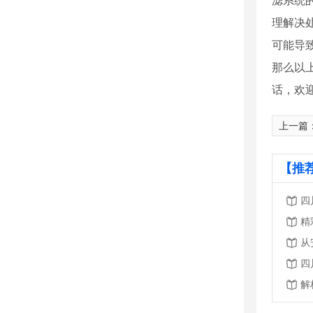
滤系统
理解决
可能导
那么以
话，欢
上一篇
【推
四
精
从
四
解