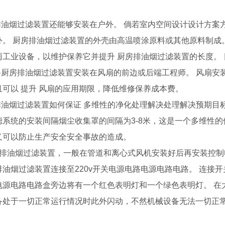
房排油烟过滤装置还能够安装在户外。 倘若室内空间设计设计方案
外。 厨房排油烟过滤装置的外壳由高温喷涂原料或其他原料制成
雨工业设备，以维护保养它并提升 厨房排油烟过滤装置的长度。
否将厨房排油烟过滤装置安装在风扇的前边或后端工程师。 风扇安
且可以 提升 风扇的应用期限，降低维修保养成本费。
房排油烟过滤装置如何保证 多维性的净化处理解决处理解决预期目
滤系统的安装间隔烟尘收集罩的间隔为3-8米，这是一个多维性的
又可以防止生产安全安全事故的造成。
房排油烟过滤装置，一般在管道和离心式风机安装好后再安装控制
排油烟过滤装置连接至220v开关电源电路电源电路电路。 连接
电源电路电路盒旁边将有一个红色表明灯和一个绿色表明灯。 在
备处于一切正常运行情况时此外闪动，不然机械设备无法一切正