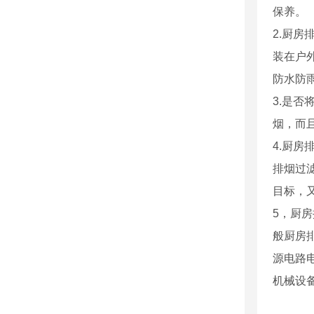
保养。
2.厨
装在户
防水防
3.是
烟，而
4.厨
排烟过
目标，
5，厨
般厨房
源电路
机械设