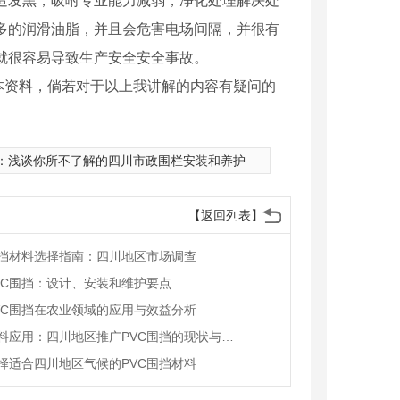
造发黑，吸咐专业能力减弱，净化处理解决处
多的润滑油脂，并且会危害电场间隔，并很有
就很容易导致生产安全安全事故。
本资料，倘若对于以上我讲解的内容有疑问的
：
浅谈你所不了解的四川市政围栏安装和养护
【返回列表】
围挡材料选择指南：四川地区市场调查
VC围挡：设计、安装和维护要点
VC围挡在农业领域的应用与效益分析
环保材料应用：四川地区推广PVC围挡的现状与前景
择适合四川地区气候的PVC围挡材料