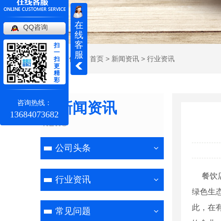
在
QQ咨询
线
客
扫
一
服
当前位置：
首页
>
新闻资讯
>
行业资讯
扫
更
精
彩
咨询热线：
新闻资讯
13684073682
NEWS
公司头条
餐饮店
行业资讯
绿色生
此，在
常见问题