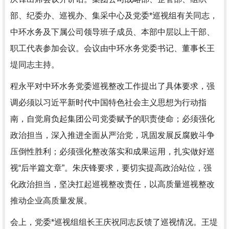
部、纪委办、巡视办、集采中心及党委*巡视组有关同志，
中环水务及下属公司领导班子成员、本部中层以上干部、
职工代表参加会议。会议由中环水务党委书记、董事长王
堤同志主持。
程永平对中环水务党委巡视整改工作提出了具体要求，强
调必须以习近平新时代中国特色社会主义思想为行动指
南，自觉肩负起集团公司党委赋予的职责使命；必须强化
政治担当，深入推进全面从严治党，巩固发展反腐败斗争
压倒性胜利；必须强化整改落实和成果运用，扎实做好巡
视“后半篇文章”。朱庆锋要求，要切实提高政治站位，强
化政治担当，坚决扛起巡视整改责任，以高质量巡视整改
推动企业高质量发展。
会上，党委*巡视组组长王庆祝同志反馈了巡视情况。王堤