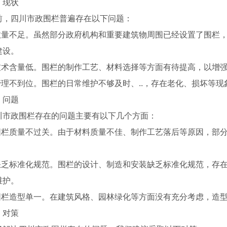
、现状
前，四川市政围栏普遍存在以下问题：
.数量不足。虽然部分政府机构和重要建筑物周围已经设置了围栏
建设。
.技术含量低。围栏的制作工艺、材料选择等方面有待提高，以增
.管理不到位。围栏的日常维护不够及时、..，存在老化、损坏等
、问题
川市政围栏存在的问题主要有以下几个方面：
.围栏质量不过关。由于材料质量不佳、制作工艺落后等原因，部
.缺乏标准化规范。围栏的设计、制造和安装缺乏标准化规范，存
程围挡
四川施工围挡
维护。
.围栏造型单一。在建筑风格、园林绿化等方面没有充分考虑，造
、对策