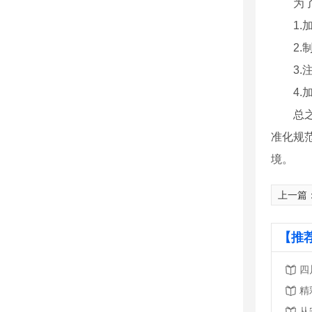
为
1
2
3
4
总
准化规
境。
上一篇
【推
四
精
从