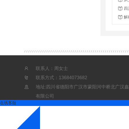
四
解
联系人：周女士
联系方式：13684073682
地址:四川省德阳市广汉市蒙阳河中桥北广汉
有限公司
在线客服