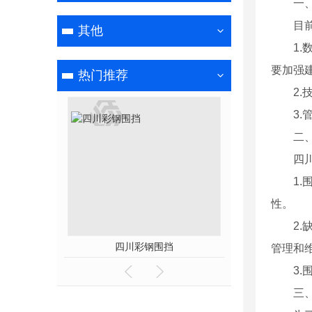
一
目
其他
1
要加强
热门推荐
2
3
二
四
1
性。
2
围挡
四川彩钢围挡
四川工
管理和
3
三